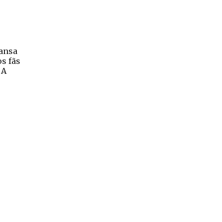
cansa
s fãs
 A