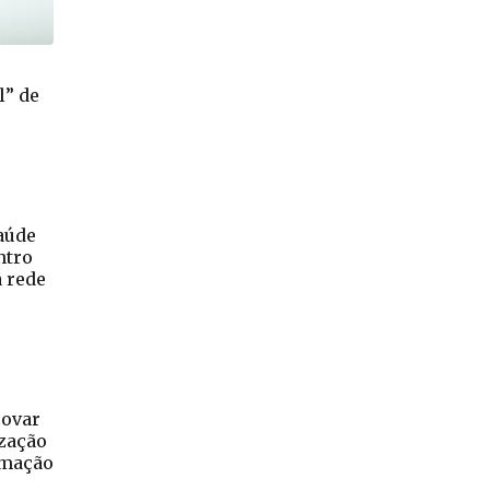
l” de
aúde
ntro
a rede
rovar
ização
rmação