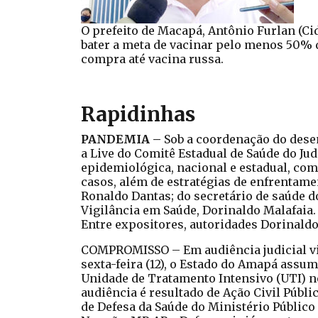
O prefeito de Macapá, Antônio Furlan (Cid
bater a meta de vacinar pelo menos 50% d
compra até vacina russa.
Rapidinhas
PANDEMIA –
Sob a coordenação do dese
a Live do Comitê Estadual de Saúde do Ju
epidemiológica, nacional e estadual, com
casos, além de estratégias de enfrentame
Ronaldo Dantas; do secretário de saúde d
Vigilância em Saúde, Dorinaldo Malafaia.
Entre expositores, autoridades Dorinaldo
COMPROMISSO – Em audiência judicial virt
sexta-feira (12), o Estado do Amapá assum
Unidade de Tratamento Intensivo (UTI) no
audiência é resultado de Ação Civil Públ
de Defesa da Saúde do Ministério Público