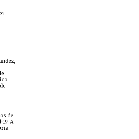
er
andez,
de
ico
 de
tos de
-19. A
oria
.