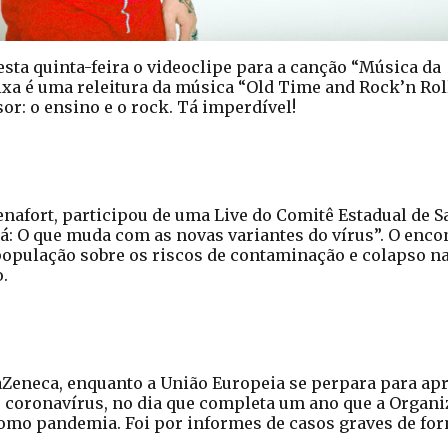
esta quinta-feira o videoclipe para a canção “Música da
ixa é uma releitura da música “Old Time and Rock’n Rol
or: o ensino e o rock. Tá imperdível!
nafort, participou de uma Live do Comitê Estadual de S
á: O que muda com as novas variantes do vírus”. O enco
a população sobre os riscos de contaminação e colapso n
.
Zeneca, enquanto a União Europeia se perpara para ap
 coronavírus, no dia que completa um ano que a Organ
 como pandemia. Foi por informes de casos graves de fo