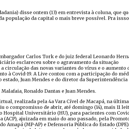
adania) disse ontem (13) em entrevista à coluna, que qu
a população da capital o mais breve possível. Pra issso
mbargador Carlos Tork e do juiz federal Leonardo Hern
diciário esclareceu sobre o agravamento da situação
 a circulação das novas variantes do vírus e o aumento 
nto à Covid-19. A Live contou com a participação do méd
o estado, Juan Mendes e do diretor da Superintendência
 Malafaia, Ronaldo Dantas e Juan Mendes.
ual, realizada pela 4a Vara Cível de Macapá, na última
iu o compromisso de abrir, até domingo (14), mais 11 lei
 Hospital Universitário (HU), para pacientes com Covid
ica (ACP), ajuizada em maio do ano passado, pela Promot
 do Amapá (MP-AP) e Defensoria Pública do Estado (DPE)