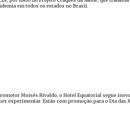
 CBF, por meio do Projeto Craques da Saúde, que trabalh
ndemia em todos os estados no Brasil.
romotor Moisés Rivaldo, o Hotel Equatorial segue inov
quer experimentar. Estão com promoção para o Dia das 