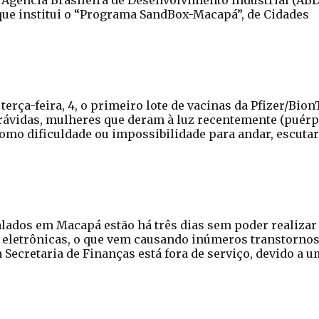
 Agência Brasileira de Desenvolvimento Industrial (ABDI
que institui o “Programa SandBox-Macapá”, de Cidades
terça-feira, 4, o primeiro lote de vacinas da Pfizer/Bion
grávidas, mulheres que deram à luz recentemente (puérp
omo dificuldade ou impossibilidade para andar, escutar
lados em Macapá estão há três dias sem poder realizar
 eletrônicas, o que vem causando inúmeros transtornos
a Secretaria de Finanças está fora de serviço, devido a 