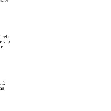
). A
Tech.
eras)
 e
. É
uma