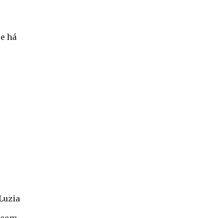
ue há
Luzia