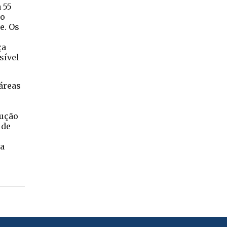
 55
to
e. Os
ça
sível
áreas
cução
 de
ia