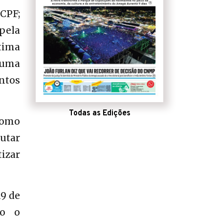
CPF;
pela
tima
 uma
ntos
Todas as Edições
como
cutar
tizar
19 de
do o