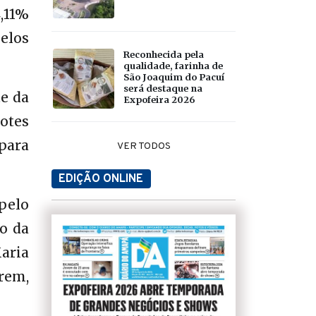
,11%
elos
Reconhecida pela
qualidade, farinha de
São Joaquim do Pacuí
será destaque na
te da
Expofeira 2026
otes
para
VER TODOS
EDIÇÃO ONLINE
pelo
io da
aria
Trem,