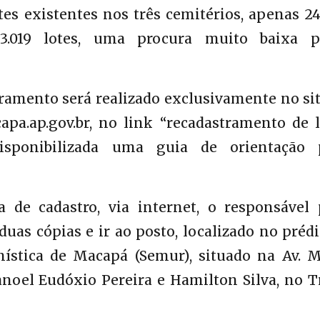
s existentes nos três cemitérios, apenas 24
13.019 lotes, uma procura muito baixa p
tramento será realizado exclusivamente no si
pa.ap.gov.br, no link “recadastramento de l
isponibilizada uma guia de orientação 
de cadastro, via internet, o responsável 
as cópias e ir ao posto, localizado no préd
ística de Macapá (Semur), situado na Av. M
Manoel Eudóxio Pereira e Hamilton Silva, no 