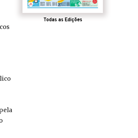
Todas as Edições
icos
lico
pela
o