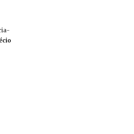
ria-
écio