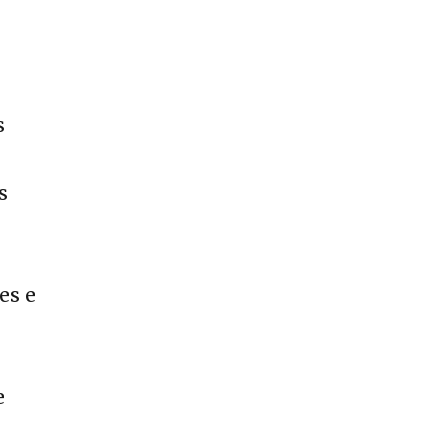
s
s
es e
e