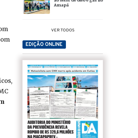
Amapá
Com
VER TODOS
 com
EDIÇÃO ONLINE
cos,
IMC
em