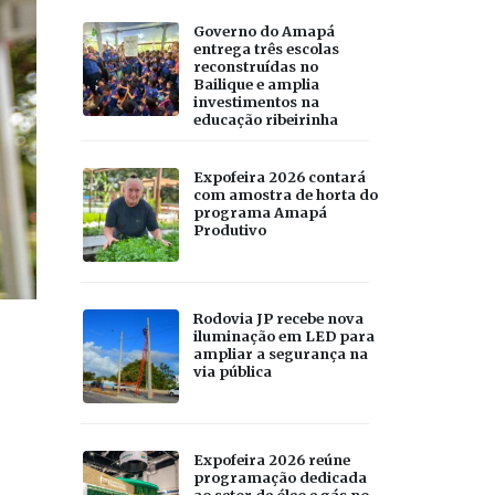
Governo do Amapá
entrega três escolas
reconstruídas no
Bailique e amplia
investimentos na
educação ribeirinha
Expofeira 2026 contará
com amostra de horta do
programa Amapá
Produtivo
Rodovia JP recebe nova
iluminação em LED para
ampliar a segurança na
via pública
Expofeira 2026 reúne
programação dedicada
ao setor de óleo e gás no