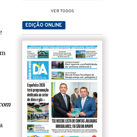
VER TODOS
EDIÇÃO ONLINE
e
om
 com
a