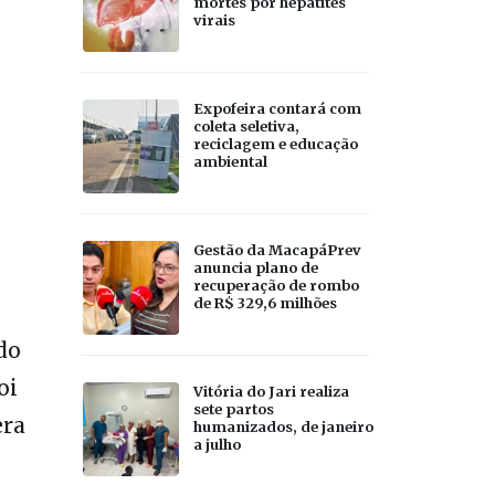
mortes por hepatites
virais
Expofeira contará com
coleta seletiva,
reciclagem e educação
ambiental
Gestão da MacapáPrev
anuncia plano de
recuperação de rombo
de R$ 329,6 milhões
do
oi
Vitória do Jari realiza
sete partos
era
humanizados, de janeiro
a julho