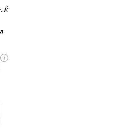
. É
 a