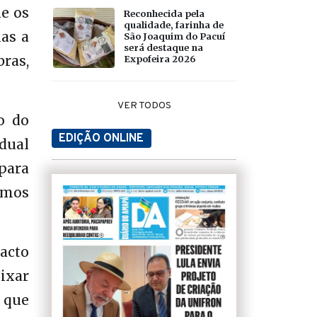
ue os
Reconhecida pela
qualidade, farinha de
as a
São Joaquim do Pacuí
será destaque na
ras,
Expofeira 2026
VER TODOS
o do
EDIÇÃO ONLINE
adual
para
imos
acto
eixar
, que