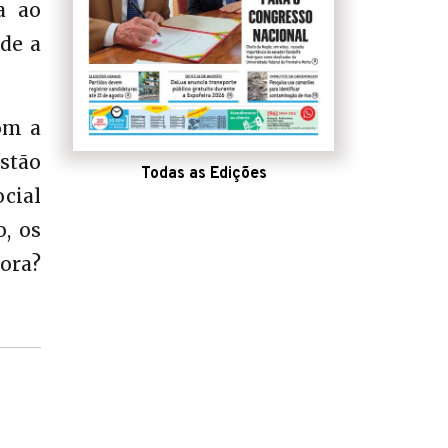
a ao
de a
om a
stão
Todas as Edições
cial
, os
ora?