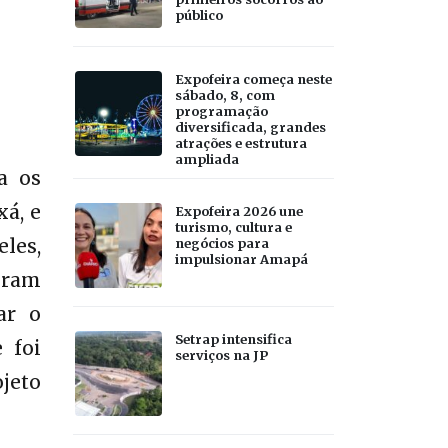
público
Expofeira começa neste
sábado, 8, com
programação
diversificada, grandes
atrações e estrutura
ampliada
a os
xá, e
Expofeira 2026 une
turismo, cultura e
les,
negócios para
impulsionar Amapá
oram
ar o
Setrap intensifica
 foi
serviços na JP
ojeto