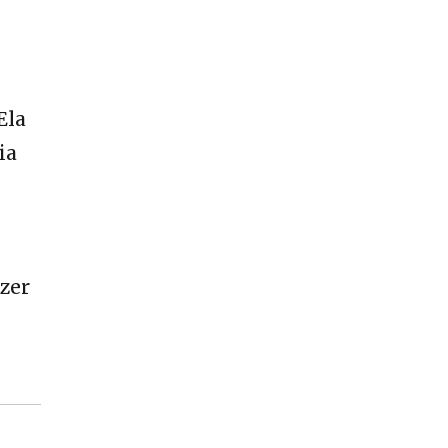
Ela
ia
zer