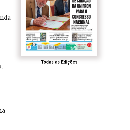
inda
Todas as Edições
,
ha