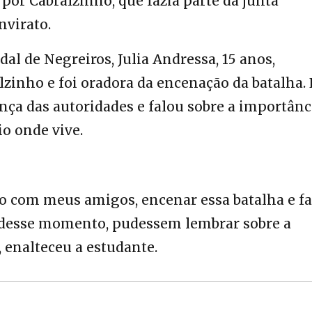
por Cabralzinho, que fazia parte da junta
virato.
dal de Negreiros, Julia Andressa, 15 anos,
inho e foi oradora da encenação da batalha. 
ça das autoridades e falou sobre a importânc
io onde vive.
to com meus amigos, encenar essa batalha e fa
 desse momento, pudessem lembrar sobre a
 enalteceu a estudante.