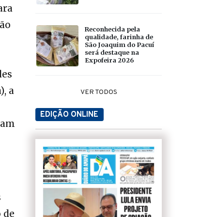
ara
ção
Reconhecida pela
qualidade, farinha de
São Joaquim do Pacuí
será destaque na
Expofeira 2026
des
, a
VER TODOS
EDIÇÃO ONLINE
avam
s
 de