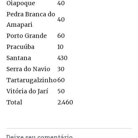
Oiapoque
40
Pedra Branca do
40
Amapari
Porto Grande
60
Pracuúba
10
Santana
430
Serra do Navio
30
Tartarugalzinho
60
Vitória do Jarí
50
Total
2.460
Deixe seu comentário