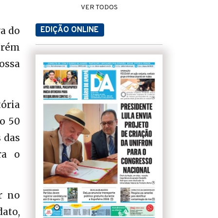
VER TODOS
va do
EDIÇÃO ONLINE
orém
ossa
tória
ão 50
s das
ra o
r no
ato,