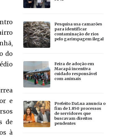
ntro
Pesquisa usa camarões
para identificar
irro
contaminação de rios
pelo garimpagem ilegal
nhã,
vo do
édio
Feira de adoção em
Macapá incentiva
cuidado responsável
com animais
rrea
or e
Prefeito DaLua anuncia o
fim de 1.850 processos
rsos
de servidores que
buscavam direitos
s de
pendentes
dos à