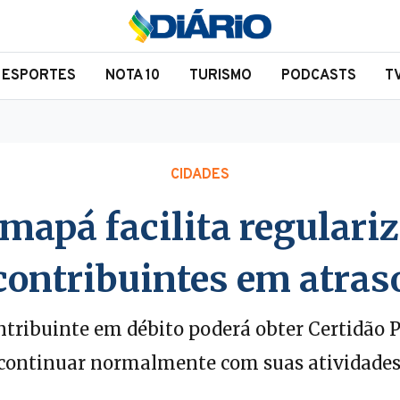
ESPORTES
NOTA 10
TURISMO
PODCASTS
T
CIDADES
apá facilita regulariz
contribuintes em atras
ntribuinte em débito poderá obter Certidão P
continuar normalmente com suas atividades