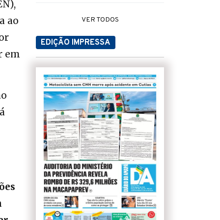
EN),
a ao
VER TODOS
or
EDIÇÃO IMPRESSA
or em
ão
rá
ões
m
er