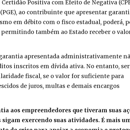
Certidão Positiva com Efeito de Negativa (CP
(PGE), ao contribuinte que apresentar garanti
esmo em débito com o fisco estadual, poderá, p
s, permitindo também ao Estado receber o val
da garantia apresentada administrativamente n
itos inscritos em dívida ativa. No entanto, se
aridade fiscal, se o valor for suficiente para
escidos de juros, multas e demais encargos
tia aos empreendedores que tiveram suas aç
es sigam exercendo suas atividades. É mais u
o de crise para apoiar a economia e proteg