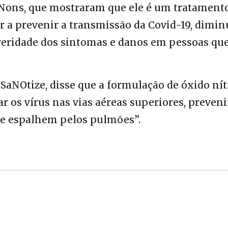
o Nons, que mostraram que ele é um tratament
ar a prevenir a transmissão da Covid-19, dimin
everidade dos sintomas e danos em pessoas que
a SaNOtize, disse que a formulação de óxido nít
 os vírus nas vias aéreas superiores, preven
se espalhem pelos pulmões”.