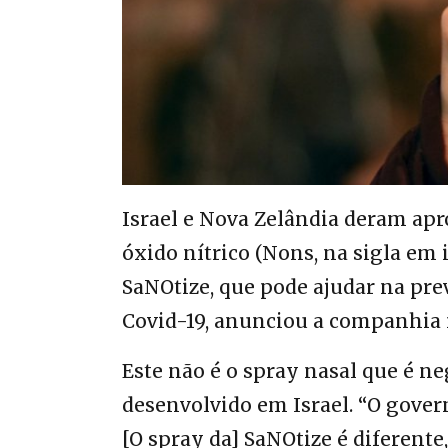
Israel e Nova Zelândia deram apr
óxido nítrico (Nons, na sigla em
SaNOtize, que pode ajudar na pre
Covid-19, anunciou a companhia n
Este não é o spray nasal que é
ne
desenvolvido em Israel. “O gover
[O spray da] SaNOtize é diferent