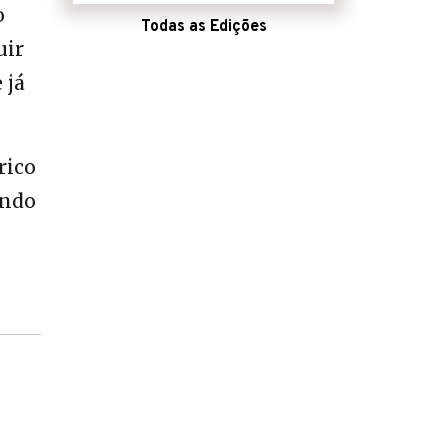
o
Todas as Edições
uir
 já
rico
indo