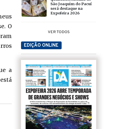
São Joaquim do Pacuí
será destaque na
Expofeira 2026
neus
e. O
VER TODOS
aram
irros
EDIÇÃO ONLINE
ue a
 está