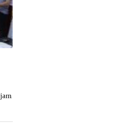
s
ejam