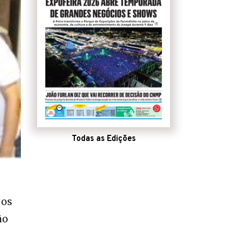
Todas as Edições
 os
ão