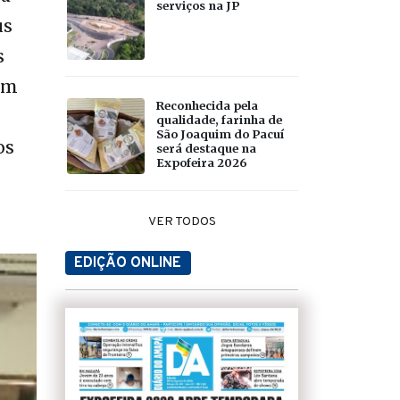
serviços na JP
us
s
 em
Reconhecida pela
qualidade, farinha de
São Joaquim do Pacuí
os
será destaque na
Expofeira 2026
VER TODOS
EDIÇÃO ONLINE