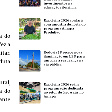
investimentos na
educação ribeirinha
Expofeira 2026 contará
com amostra de horta do
programa Amapá
Produtivo
a do
fez a
itar.
Rodovia JP recebe nova
iluminação em LED para
ampliar a segurança na
duta
via pública
tal,
Expofeira 2026 reúne
programação dedicada
a do
ao setor de óleo e gás no
Amapá
ante