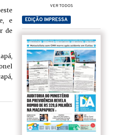
VER TODOS
este
EDIÇÃO IMPRESSA
e, e
r de
apá,
onel
apá,