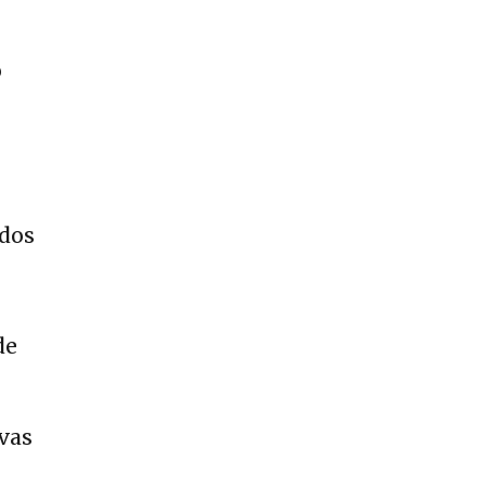
o
 dos
de
ivas