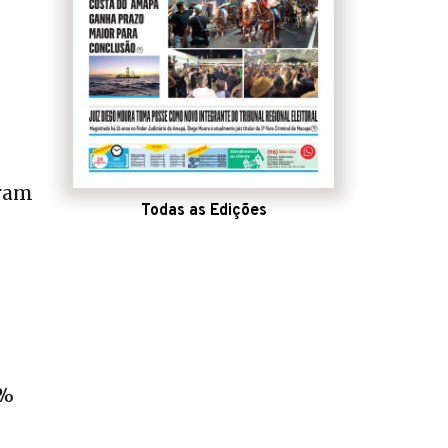
aram
Todas as Edições
3%