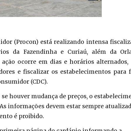
dor (Procon) está realizando intensa fiscali
ários da Fazendinha e Curiaú, além da Orl
 ação ocorre em dias e horários alternados,
ores e fiscalizar os estabelecimentos para 
onsumidor (CDC).
e se houver mudança de preços, o estabelecim
 As informações devem estar sempre atualiza
nto é proibido.
a primeira página do cardápio informando a