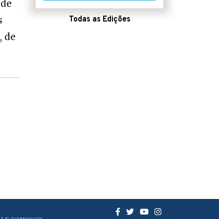
 de
s
Todas as Edições
, de