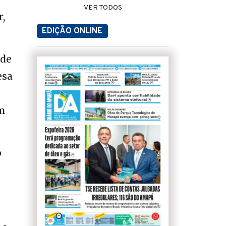
VER TODOS
,
EDIÇÃO ONLINE
 de
esa
em
o