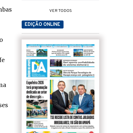
mbas
VER TODOS
EDIÇÃO ONLINE
o
fe
ima
ses