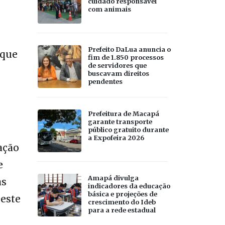
cuidado responsável
com animais
Prefeito DaLua anuncia o
 que
fim de 1.850 processos
de servidores que
buscavam direitos
pendentes
Prefeitura de Macapá
garante transporte
público gratuito durante
a Expofeira 2026
ação
e
Amapá divulga
as
indicadores da educação
básica e projeções de
este
crescimento do Ideb
para a rede estadual