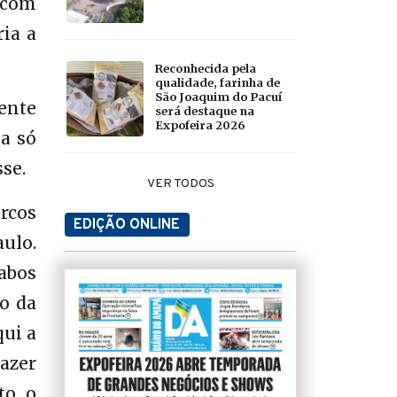
 com
ria a
Reconhecida pela
qualidade, farinha de
São Joaquim do Pacuí
mente
será destaque na
Expofeira 2026
ma só
se.
VER TODOS
rcos
EDIÇÃO ONLINE
ulo.
abos
o da
qui a
azer
to o