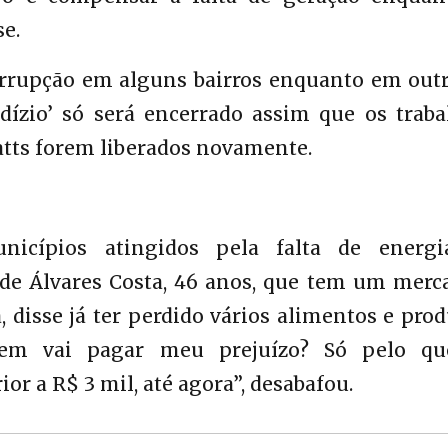
se.
terrupção em alguns bairros enquanto em outr
odízio’ só será encerrado assim que os trab
tts forem liberados novamente.
icípios atingidos pela falta de energi
 de Álvares Costa, 46 anos, que tem um merca
, disse já ter perdido vários alimentos e pro
uem vai pagar meu prejuízo? Só pelo qu
r a R$ 3 mil, até agora”, desabafou.