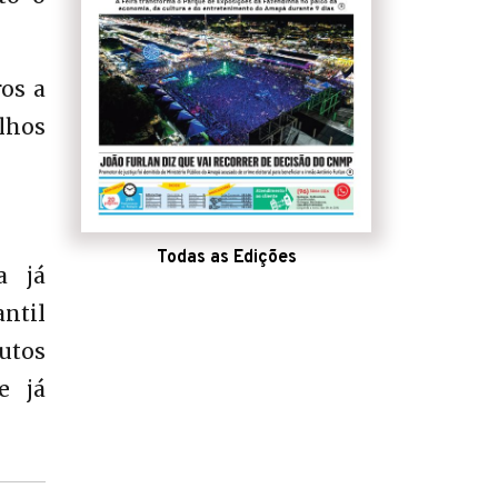
os a
alhos
Todas as Edições
a já
ntil
dutos
e já