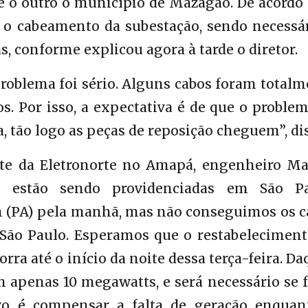
e o outro o município de Mazagão. De acordo
iu o cabeamento da subestação, sendo necessá
s, conforme explicou agora à tarde o diretor.
problema foi sério. Alguns cabos foram total
os. Por isso, a expectativa é de que o proble
a, tão logo as peças de reposição cheguem”, dis
te da Eletronorte no Amapá, engenheiro Ma
o estão sendo providenciadas em São Pa
(PA) pela manhã, mas não conseguimos os c
São Paulo. Esperamos que o restabeleciment
ra até o início da noite dessa terça-feira. Da
apenas 10 megawatts, e será necessário se f
ivo é compensar a falta de geração enquan