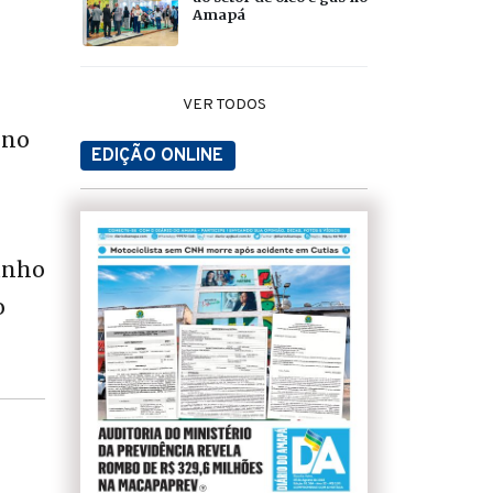
Amapá
VER TODOS
 no
EDIÇÃO ONLINE
junho
o