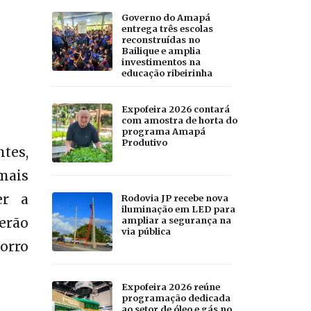
Governo do Amapá
entrega três escolas
reconstruídas no
Bailique e amplia
investimentos na
educação ribeirinha
Expofeira 2026 contará
com amostra de horta do
programa Amapá
Produtivo
tes,
mais
er a
Rodovia JP recebe nova
iluminação em LED para
ampliar a segurança na
erão
via pública
orro
Expofeira 2026 reúne
programação dedicada
ao setor de óleo e gás no