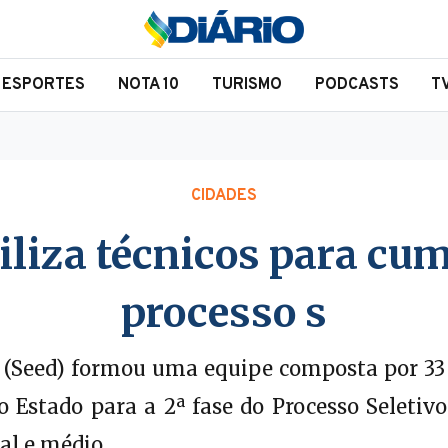
ESPORTES
NOTA 10
TURISMO
PODCASTS
T
CIDADES
liza técnicos para cum
processo s
 (Seed) formou uma equipe composta por 33 
o Estado para a 2ª fase do Processo Seleti
al e médio.