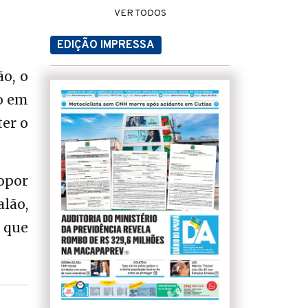
VER TODOS
EDIÇÃO IMPRESSA
o, o
ão em
ter o
ropor
alão,
 que