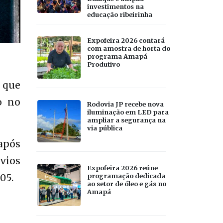
investimentos na
educação ribeirinha
Expofeira 2026 contará
com amostra de horta do
programa Amapá
Produtivo
u que
o no
Rodovia JP recebe nova
iluminação em LED para
ampliar a segurança na
via pública
após
vios
Expofeira 2026 reúne
programação dedicada
05.
ao setor de óleo e gás no
Amapá