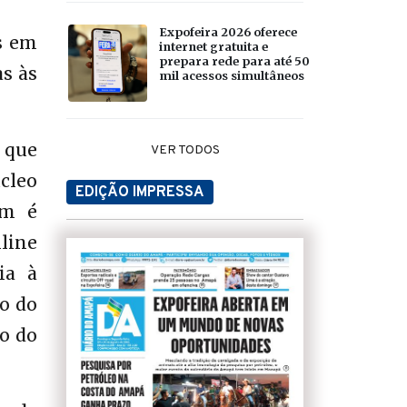
Expofeira 2026 oferece
s em
internet gratuita e
prepara rede para até 50
as às
mil acessos simultâneos
 que
VER TODOS
cleo
EDIÇÃO IMPRESSA
ém é
line
ia à
io do
o do