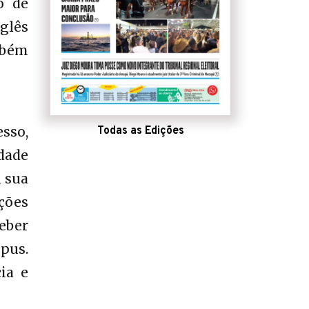
o de
glês
mbém
sso,
Todas as Edições
dade
m sua
ações
eber
pus.
ia e