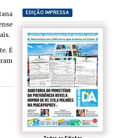
EDIÇÃO IMPRESSA
tana
ense
ais.
e. É
aram