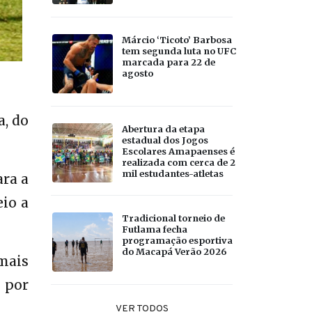
Márcio ‘Ticoto’ Barbosa
tem segunda luta no UFC
marcada para 22 de
agosto
a, do
Abertura da etapa
estadual dos Jogos
Escolares Amapaenses é
realizada com cerca de 2
mil estudantes-atletas
ara a
io a
Tradicional torneio de
Futlama fecha
programação esportiva
do Macapá Verão 2026
mais
 por
VER TODOS