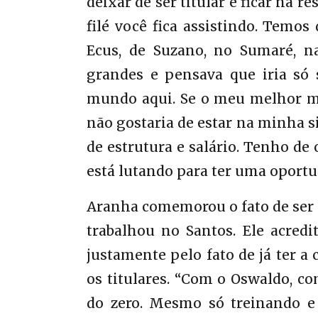
deixar de ser titular e ficar na r
filé você fica assistindo. Temos
Ecus, de Suzano, no Sumaré, n
grandes e pensava que iria só s
mundo aqui. Se o meu melhor me 
não gostaria de estar na minha s
de estrutura e salário. Tenho de 
está lutando para ter uma opor
Aranha comemorou o fato de ser
trabalhou no Santos. Ele acredi
justamente pelo fato de já ter a
os titulares. “Com o Oswaldo, co
do zero. Mesmo só treinando e