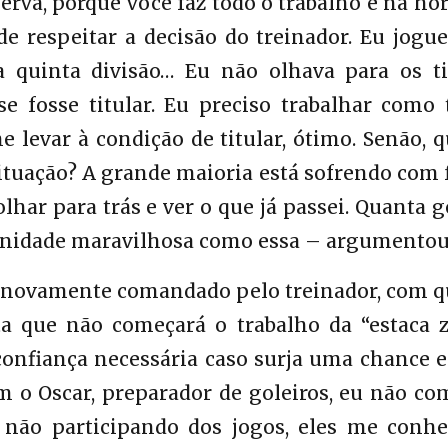
eserva, porque você faz todo o trabalho e na ho
 de respeitar a decisão do treinador. Eu jogu
a quinta divisão… Eu não olhava para os t
e fosse titular. Eu preciso trabalhar como 
levar à condição de titular, ótimo. Senão, 
ituação? A grande maioria está sofrendo com 
olhar para trás e ver o que já passei. Quanta 
tunidade maravilhosa como essa – argumentou
 novamente comandado pelo treinador, com 
ta que não começará o trabalho da “estaca z
 confiança necessária caso surja uma chance 
m o Oscar, preparador de goleiros, eu não c
 não participando dos jogos, eles me conh