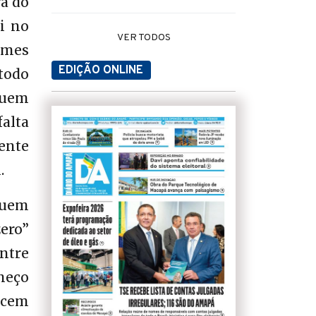
ra do
ei no
VER TODOS
imes
EDIÇÃO ONLINE
todo
quem
falta
gente
.
quem
ero”
entre
omeço
ecem