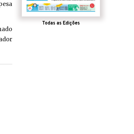
pesa
Todas as Edições
onado
ador