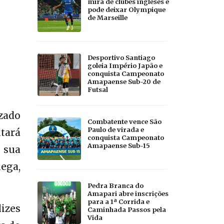
mira de clubes ingleses e
pode deixar Olympique
de Marseille
Desportivo Santiago
goleia Império Japão e
conquista Campeonato
Amapaense Sub-20 de
Futsal
izado
Combatente vence São
Paulo de virada e
utará
conquista Campeonato
Amapaense Sub-15
m sua
lega,
Pedra Branca do
Amapari abre inscrições
para a 1ª Corrida e
izes
Caminhada Passos pela
Vida