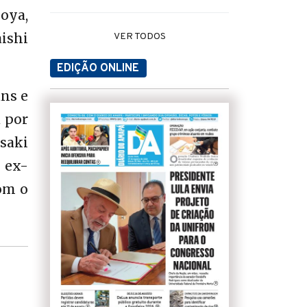
oya,
aishi
VER TODOS
EDIÇÃO ONLINE
ans e
 por
saki
 ex-
com o