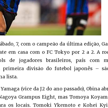
sábado, 7, com o campeão da última edição, 
te em casa com o FC Tokyo por 2 a 2. A ro
ls de jogadores brasileiros, país com m
 primeira divisão do futebol japonês – sã
a lista.
amaga (vice da J2 do ano passado), Obina ab
o Nagoya Grampus Eight, mas Tomoya Koyam
ara os locais. Tomoki Ykemoto e Kohei Ky