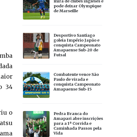
mira de clubes ingleses e
pode deixar Olympique
de Marseille
Desportivo Santiago
goleia Império Japão e
conquista Campeonato
Amapaense Sub-20 de
Gamba
Futsal
dada
Combatente vence São
aior
Paulo de virada e
conquista Campeonato
o 34
Amapaense Sub-15
riu o
Pedra Branca do
Amapari abre inscrições
atsu
para a 1ª Corrida e
Caminhada Passos pela
iama
Vida