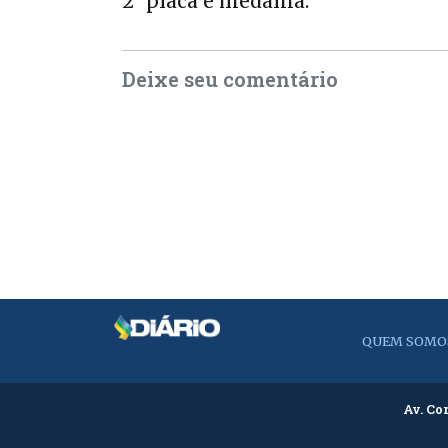
2° placa e medalha.
Deixe seu comentário
QUEM SOMO
Av. Co