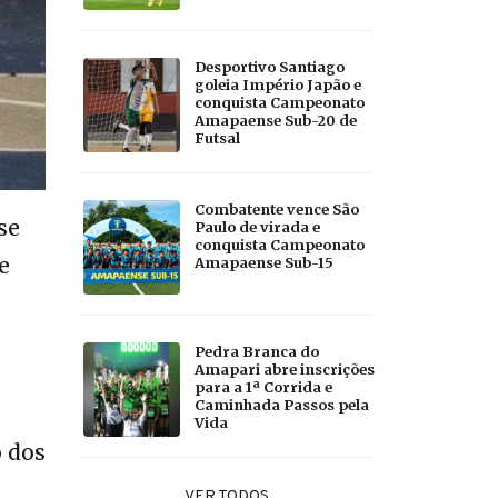
Desportivo Santiago
goleia Império Japão e
conquista Campeonato
Amapaense Sub-20 de
Futsal
Combatente vence São
se
Paulo de virada e
conquista Campeonato
e
Amapaense Sub-15
Pedra Branca do
Amapari abre inscrições
para a 1ª Corrida e
Caminhada Passos pela
Vida
o dos
VER TODOS