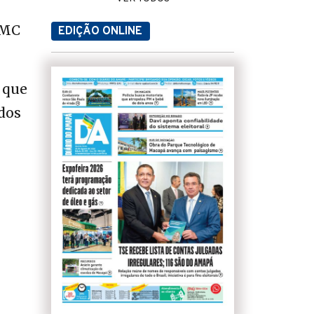
 MC
EDIÇÃO ONLINE
 que
dos
o