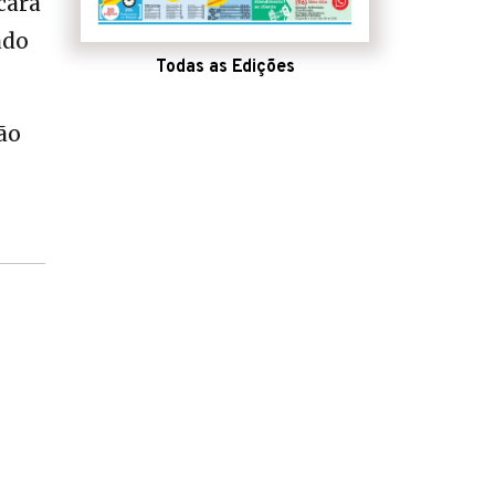
cará
ado
Todas as Edições
ão