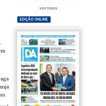
VER TODOS
EDIÇÃO ONLINE
.
dem
vaga
anja
ro.