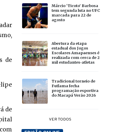
Márcio ‘Ticoto’ Barbosa
tem segunda luta no UFC
marcada para 22 de
agosto
adar
ismo,
Abertura da etapa
estadual dos Jogos
Escolares Amapaenses é
realizada com cerca de 2
s de
mil estudantes-atletas
Tradicional torneio de
lipe
Futlama fecha
programação esportiva
do Macapá Verão 2026
rá de
ital
VER TODOS
 com