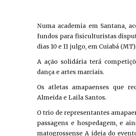
Numa academia em Santana, acon
fundos para fisiculturistas disp
dias 10 e 11 julgo, em Cuiabá (MT)
A ação solidária terá competiç
dança e artes marciais.
Os atletas amapaenses que rece
Almeida e Laila Santos.
O trio de representantes amapaen
passagens e hospedagem, e aind
matogrossense A ideia do evento