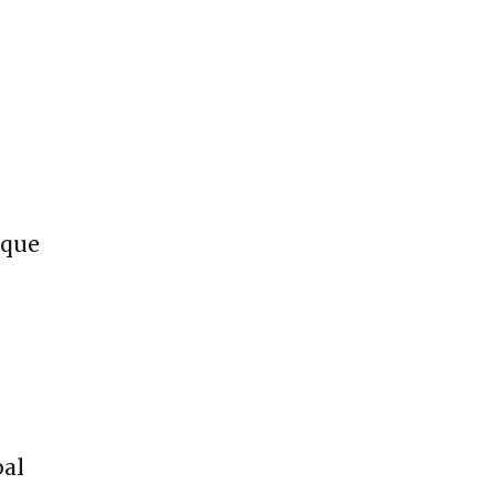
 que
pal