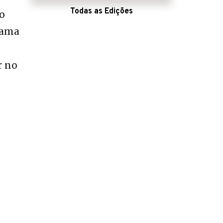
Todas as Edições
o
rama
r no