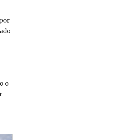
 por
tado
o o
r