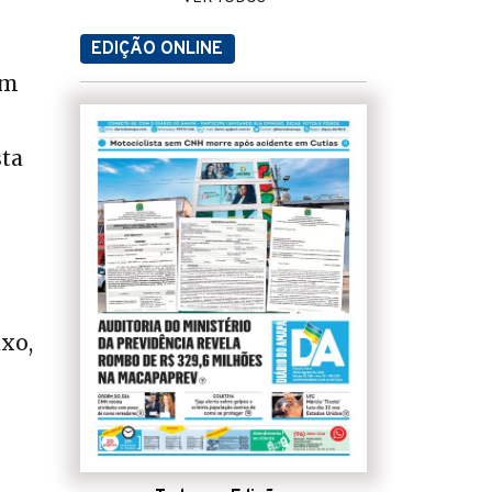
EDIÇÃO ONLINE
om
sta
ixo,