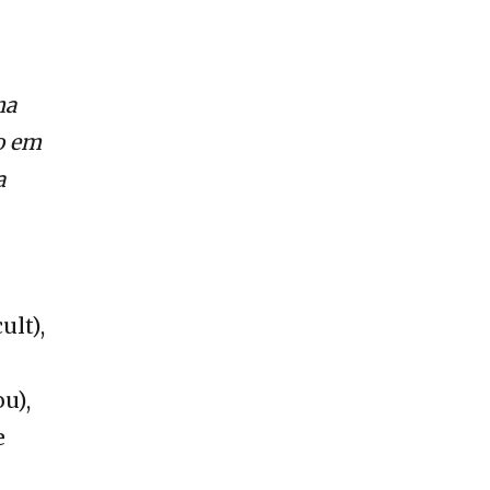
ma
o em
a
ult),
u),
e