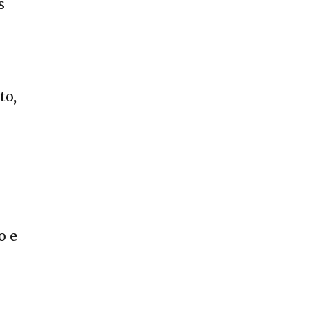
s
to,
o e