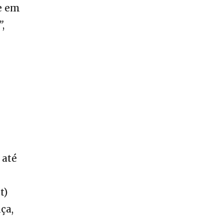
de em
”
,
 até
t)
ça,