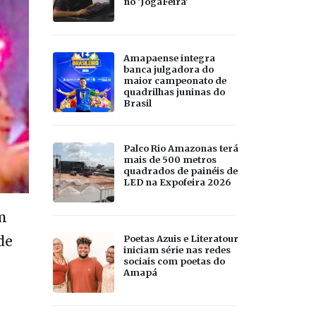
no ‘JogaFeira’
Amapaense integra
banca julgadora do
maior campeonato de
quadrilhas juninas do
Brasil
Palco Rio Amazonas terá
mais de 500 metros
quadrados de painéis de
LED na Expofeira 2026
m
Poetas Azuis e Literatour
de
iniciam série nas redes
sociais com poetas do
Amapá