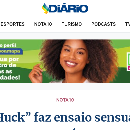
ESPORTES
NOTA 10
TURISMO
PODCASTS
T
NOTA 10
uck” faz ensaio sensua