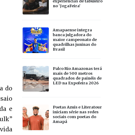
experiências de tabuleiro
no ‘JogaFeira’
Amapaense integra
banca julgadora do
maior campeonato de
quadrilhas juninas do
Brasil
Palco Rio Amazonas terá
mais de 500 metros
quadrados de painéis de
LED na Expofeira 2026
da do
saio
Poetas Azuis e Literatour
da e
iniciam série nas redes
sociais com poetas do
Hulk”
Amapá
vida