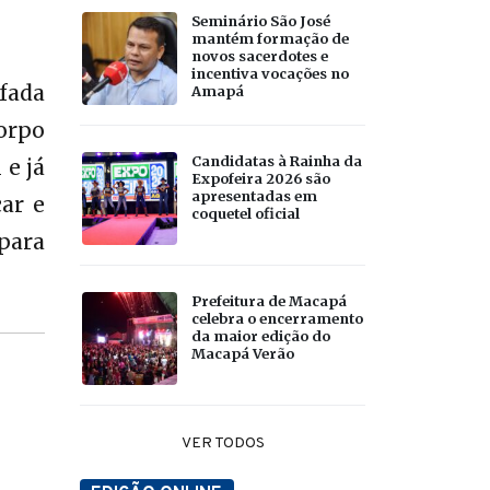
Seminário São José
mantém formação de
novos sacerdotes e
incentiva vocações no
afada
Amapá
orpo
Candidatas à Rainha da
 e já
Expofeira 2026 são
apresentadas em
ar e
coquetel oficial
para
Prefeitura de Macapá
celebra o encerramento
da maior edição do
Macapá Verão
VER TODOS