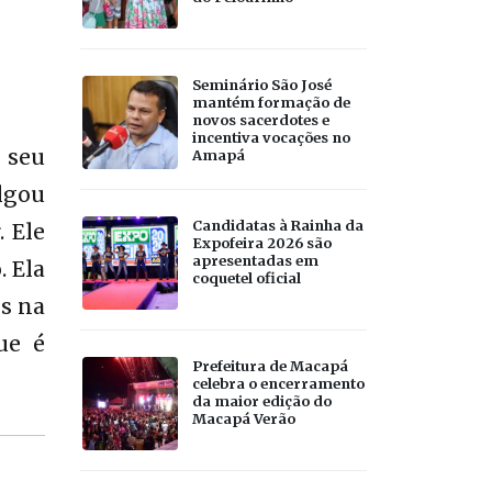
Seminário São José
mantém formação de
novos sacerdotes e
incentiva vocações no
 seu
Amapá
lgou
Candidatas à Rainha da
 Ele
Expofeira 2026 são
apresentadas em
. Ela
coquetel oficial
os na
ue é
Prefeitura de Macapá
celebra o encerramento
da maior edição do
Macapá Verão