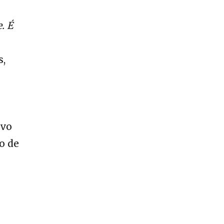
. É
s,
ivo
o de