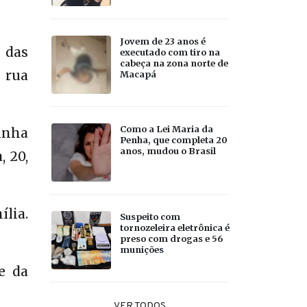
Jovem de 23 anos é
 das
executado com tiro na
cabeça na zona norte de
 rua
Macapá
Como a Lei Maria da
inha
Penha, que completa 20
anos, mudou o Brasil
, 20,
lia.
Suspeito com
tornozeleira eletrônica é
preso com drogas e 56
munições
e da
VER TODOS