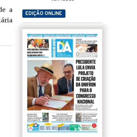
de a
EDIÇÃO ONLINE
ária