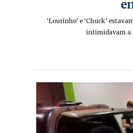
em
‘Lourinho’ e ‘Chuck’ estava
intimidavam a n