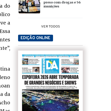
preso com drogas e 56
ia do
munições
lico
eve a
VER TODOS
Essa
EDIÇÃO ONLINE
ntes
te”,
otina
leno
noan
sa da
 Acho