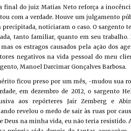
final do juiz Matias Neto reforça a inocênc
ltou com a verdade. Houve um julgamento púb
 precipitada, noticiaram o caso. O sargento t
a, tanto familiar, quanto em seu trabalho. 
 mas os estragos causados pela ação dos age
tores negativos na vida pessoal do meu clien
argento, Manoel Darcimar Gonçalves Barbosa.
uérito ficou preso por um mês, -mudou sua r
rdade, em dezembro de 2012, o sargento He
usiva aos repórteres Jair Zemberg e Abi
ando revelou o medo de sair às ruas por cau
e Deus na minha vida, eu não teria resistido.