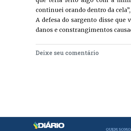
que teria feito algo com a min
continuei orando dentro da cela”,
A defesa do sargento disse que 
danos e constrangimentos causad
Deixe seu comentário
QUEM SOMO