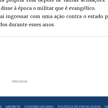
ha própria vida depois de tantas acusações.
 disse à época o militar que é evangélico.
vai ingressar com uma ação contra o estado p
os durante esses anos.
PUBLICIDADE
S
ANUNCIE
COMUNICAR ERRO
POLÍTICA DE PRIVACIDADE
F