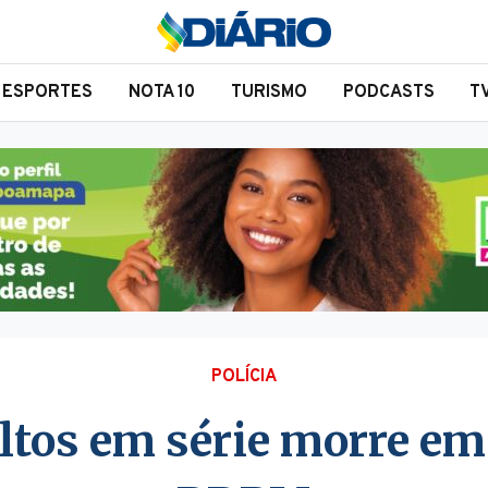
ESPORTES
NOTA 10
TURISMO
PODCASTS
T
POLÍCIA
altos em série morre em