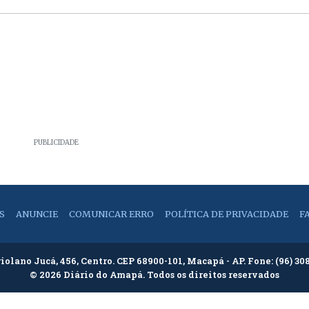
PUBLICIDADE
S
ANUNCIE
COMUNICAR ERRO
POLÍTICA DE PRIVACIDADE
F
riolano Jucá, 456, Centro. CEP 68900-101, Macapá - AP. Fone:
(96) 30
© 2026 Diário do Amapá. Todos os direitos reservados