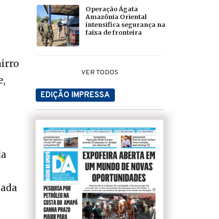
Operação Ágata
Amazônia Oriental
intensifica segurança na
faixa de fronteira
irro
VER TODOS
e,
EDIÇÃO IMPRESSA
da
tada