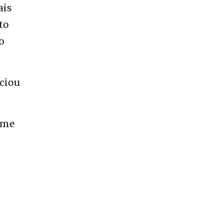
ais
to
o
nciou
 me