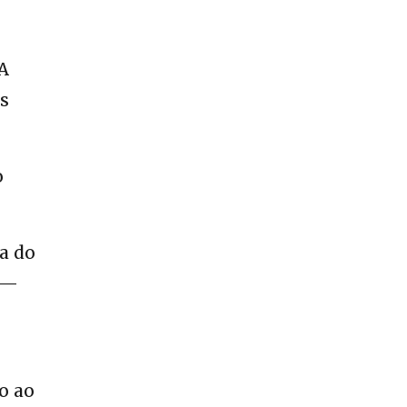
 A
s
o
a do
 —
o ao