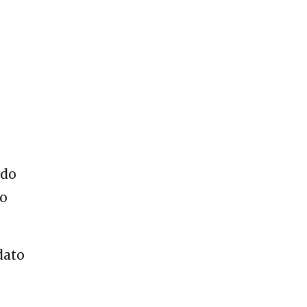
s
ndo
do
dato