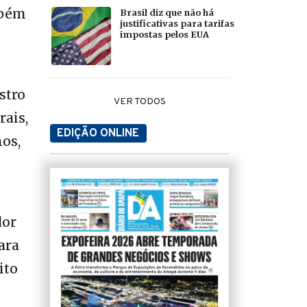
mbém
Brasil diz que não há
justificativas para tarifas
impostas pelos EUA
stro
VER TODOS
rais,
EDIÇÃO ONLINE
nos,
dor
ara
ito