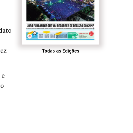
dato
vez
Todas as Edições
 e
mo