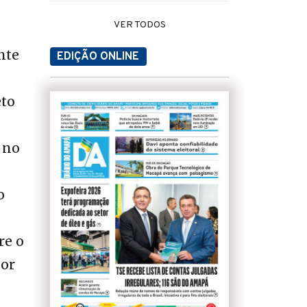
VER TODOS
nte
EDIÇÃO ONLINE
eto
 no
o
re o
por