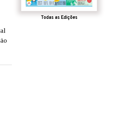
Todas as Edições
al
são