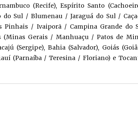
ernambuco (Recife), Espírito Santo (Cachoei
o do Sul / Blumenau / Jaraguá do Sul / Caçad
s Pinhais / Ivaiporã / Campina Grande do S
is (Minas Gerais / Manhuaçu / Patos de Min
cajú (Sergipe), Bahia (Salvador), Goiás (Goiâ
auí (Parnaíba / Teresina / Floriano) e Tocan