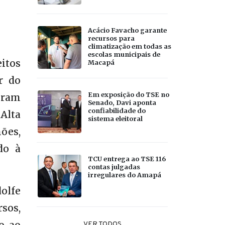
Acácio Favacho garante
recursos para
climatização em todas as
escolas municipais de
eitos
Macapá
r do
Em exposição do TSE no
oram
Senado, Davi aponta
confiabilidade do
Alta
sistema eleitoral
ões,
do à
TCU entrega ao TSE 116
contas julgadas
irregulares do Amapá
olfe
sos,
VER TODOS