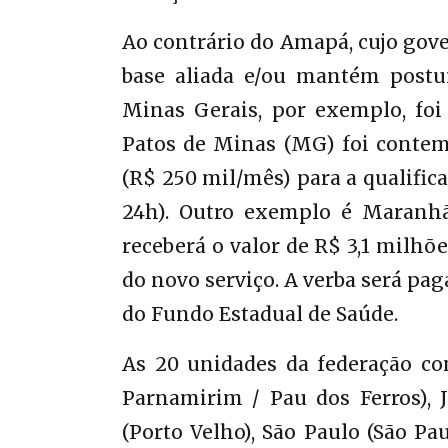
Ao contrário do Amapá, cujo gove
base aliada e/ou mantém postur
Minas Gerais, por exemplo, fo
Patos de Minas (MG) foi conte
(R$ 250 mil/mês) para a qualifi
24h). Outro exemplo é Maranhão
receberá o valor de R$ 3,1 milhõ
do novo serviço. A verba será pa
do Fundo Estadual de Saúde.
As 20 unidades da federação co
Parnamirim / Pau dos Ferros), 
(Porto Velho), São Paulo (São Pa