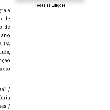
Todas as Edições
gra a
o de
o de
 ano
(UPA
uís,
enção
 meio
al /
ônia
nas /