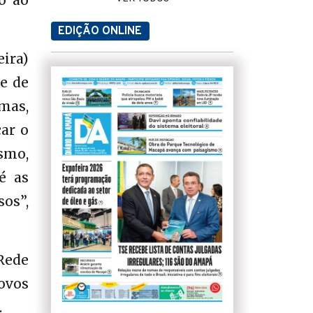
o ao
EDIÇÃO ONLINE
eira)
e de
mas,
ar o
smo,
é as
os”,
Rede
ovos
.