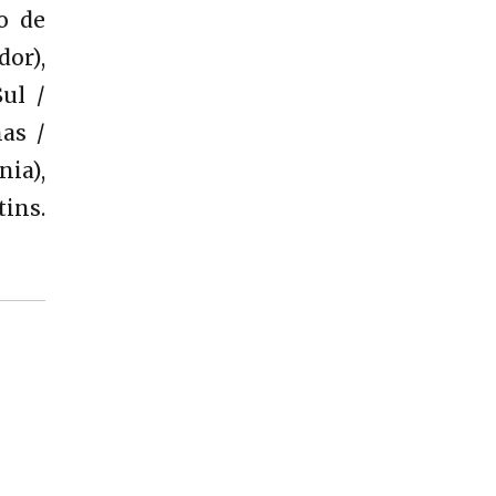
ro de
or),
ul /
as /
nia),
tins.