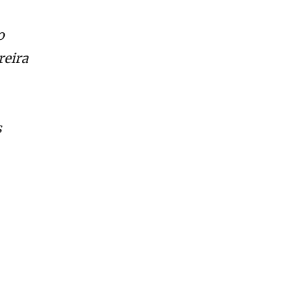
o
reira
s