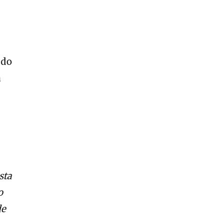
 do
à
sta
o
de