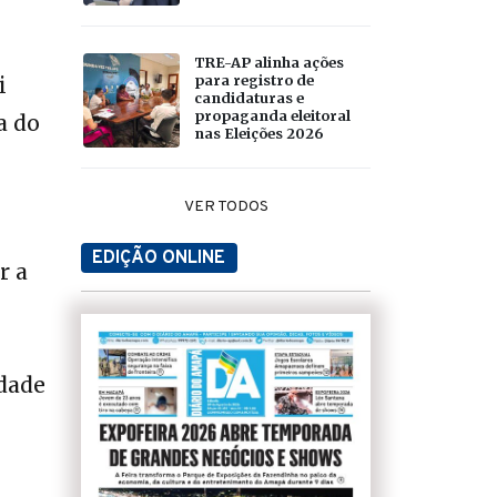
TRE-AP alinha ações
para registro de
i
candidaturas e
propaganda eleitoral
a do
nas Eleições 2026
VER TODOS
EDIÇÃO ONLINE
r a
idade