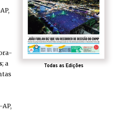
AP,
ora-
s
; a
Todas as Edições
ntas
-AP,