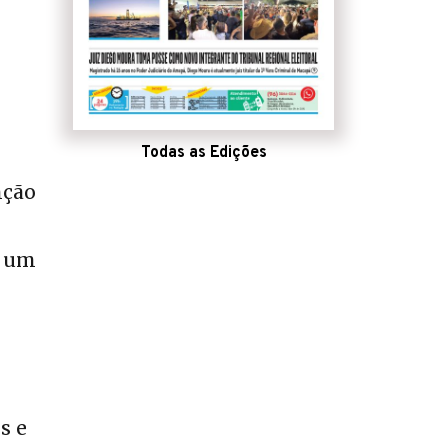
Todas as Edições
nção
e um
s e