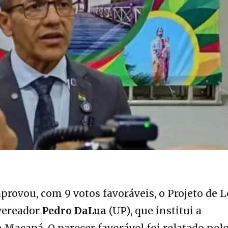
ovou, com 9 votos favoráveis, o Projeto de L
vereador
Pedro DaLua
(UP), que institui a
acapá. O parecer favorável foi relatado pel