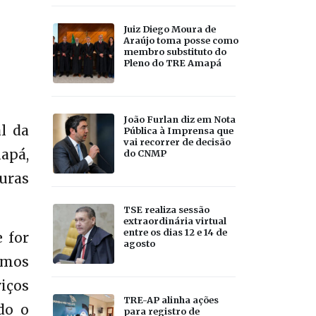
Juiz Diego Moura de
Araújo toma posse como
membro substituto do
Pleno do TRE Amapá
João Furlan diz em Nota
l da
Pública à Imprensa que
vai recorrer de decisão
mapá,
do CNMP
uras
TSE realiza sessão
extraordinária virtual
entre os dias 12 e 14 de
 for
agosto
rmos
iços
TRE-AP alinha ações
do o
para registro de