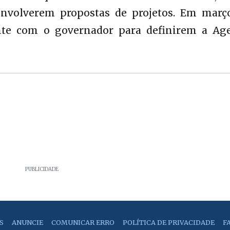
senvolverem propostas de projetos. Em março
nte com o governador para definirem a Ag
PUBLICIDADE
S
ANUNCIE
COMUNICAR ERRO
POLÍTICA DE PRIVACIDADE
F