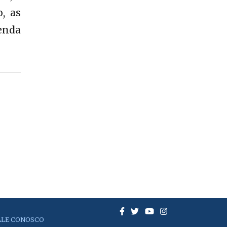
, as
enda
ALE CONOSCO