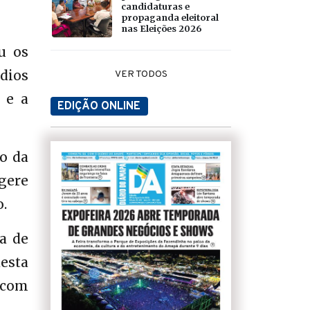
candidaturas e
propaganda eleitoral
nas Eleições 2026
u os
dios
VER TODOS
 e a
EDIÇÃO ONLINE
o da
gere
o.
a de
esta
 com