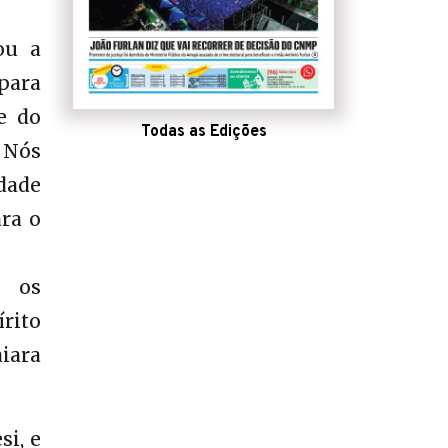
ou a
para
e do
Todas as Edições
 Nós
dade
ara o
s os
rito
aiara
si, e