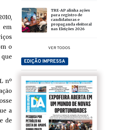
TRE-AP alinha ações
para registro de
2010,
candidaturas e
propaganda eleitoral
, em
nas Eleições 2026
iços
om o
VER TODOS
, que
EDIÇÃO IMPRESSA
PL nº
tação
osse
ue a
e de