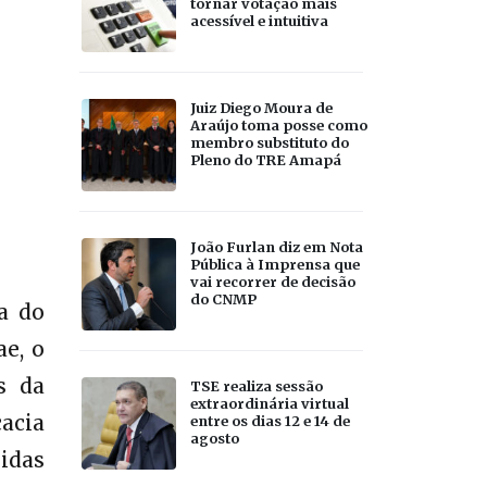
tornar votação mais
acessível e intuitiva
Juiz Diego Moura de
Araújo toma posse como
membro substituto do
Pleno do TRE Amapá
João Furlan diz em Nota
Pública à Imprensa que
vai recorrer de decisão
do CNMP
a do
ae, o
s da
TSE realiza sessão
extraordinária virtual
acia
entre os dias 12 e 14 de
agosto
idas