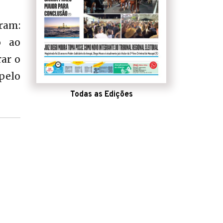
ram:
o ao
ar o
pelo
Todas as Edições