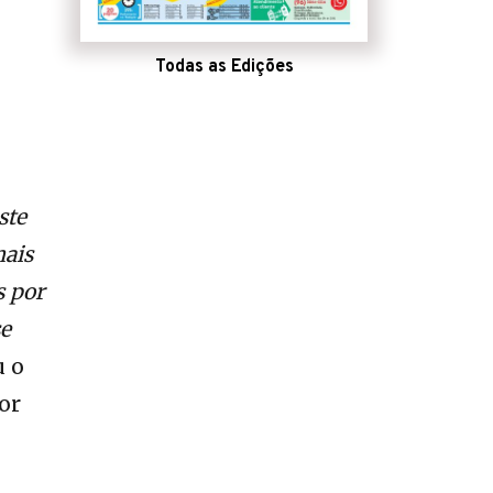
Todas as Edições
ste
mais
s por
se
u o
or