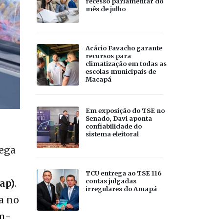
recesso parlamentar do
mês de julho
Acácio Favacho garante
recursos para
climatização em todas as
escolas municipais de
Macapá
Em exposição do TSE no
Senado, Davi aponta
confiabilidade do
sistema eleitoral
rega
TCU entrega ao TSE 116
contas julgadas
ap)
.
irregulares do Amapá
a no
em-