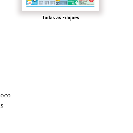
Todas as Edições
loco
as