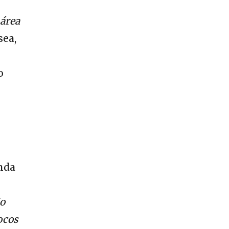
 área
sea,
o
nda
ão
ocos