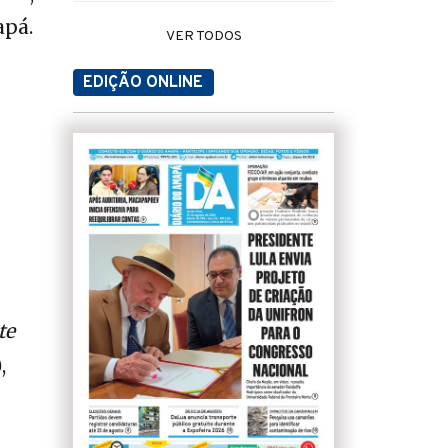
apá.
VER TODOS
EDIÇÃO ONLINE
te
,