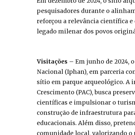
Em dezembro de 2024, o sítio arq
pesquisadores durante o alinhame
reforçou a relevância científica 
legado milenar dos povos origin
Visitações –
Em junho de 2024, o 
Nacional (Iphan), em parceria co
sítio em parque arqueológico. A i
Crescimento (PAC), busca preserv
científicas e impulsionar o turis
construção de infraestrutura para
educacionais. Além disso, prete
comunidade local, valorizando o p