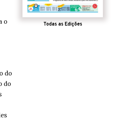
a o
Todas as Edições
o do
o do
s
des