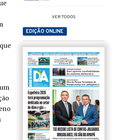
que
VER TODOS
om
EDIÇÃO ONLINE
 que
o um
ção
meno
m