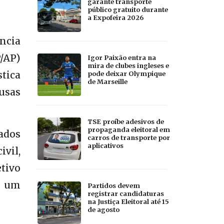
garante transporte
público gratuito durante
a Expofeira 2026
ência
/AP)
Igor Paixão entra na
mira de clubes ingleses e
tica
pode deixar Olympique
de Marseille
usas
TSE proíbe adesivos de
propaganda eleitoral em
dados
carros de transporte por
aplicativos
vil,
etivo
e um
Partidos devem
registrar candidaturas
na Justiça Eleitoral até 15
de agosto