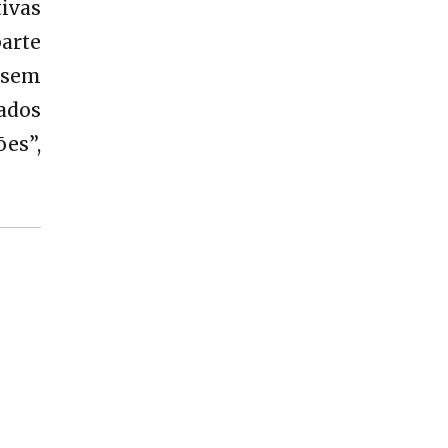
tivas
parte
 sem
ados
es”,