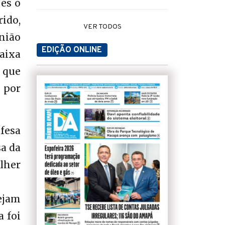
es o
ido,
VER TODOS
nião
EDIÇÃO ONLINE
aixa
e que
 por
efesa
a da
lher
ejam
a foi