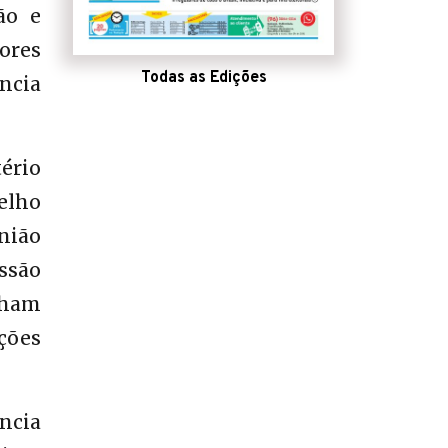
ão e
ores
Todas as Edições
ncia
ério
elho
nião
ssão
nham
ções
ncia